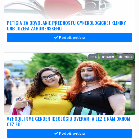
PETÍCIA ZA ODVOLANIE PREDNOSTU GYNEKOLOGICKEJ KLINIKY
UNB JOZEFA ZÁHUMENSKÉHO
Podpíš petíciu
16
16 829
Petícia
VYHODILI SME GENDER IDEOLÓGIU DVERAMI A LEZIE NÁM OKNOM
CEZ EÚ!
Podpíš petíciu