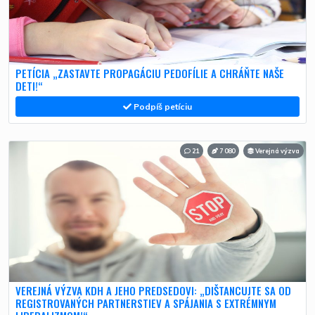
PETÍCIA „ZASTAVTE PROPAGÁCIU PEDOFÍLIE A CHRÁŇTE NAŠE
DETI!“
Podpíš petíciu
21
7 080
Verejná výzva
VEREJNÁ VÝZVA KDH A JEHO PREDSEDOVI: „DIŠTANCUJTE SA OD
REGISTROVANÝCH PARTNERSTIEV A SPÁJANIA S EXTRÉMNYM