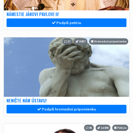
NÁMESTIE JÁNOVI PAVLOVI II!
Podpíš petíciu
27
9 657
Hromadná pripomienka
NENIČTE NÁM ÚSTAVU!
Podpíš hromadnú pripomienku
85
14 890
Petícia