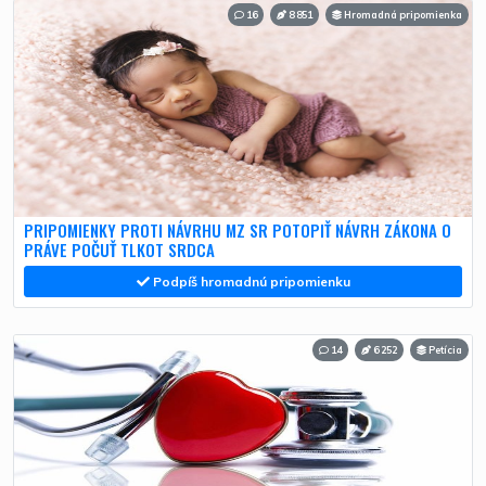
16
8 851
Hromadná pripomienka
PRIPOMIENKY PROTI NÁVRHU MZ SR POTOPIŤ NÁVRH ZÁKONA O
PRÁVE POČUŤ TLKOT SRDCA
Podpíš hromadnú pripomienku
14
6 252
Petícia