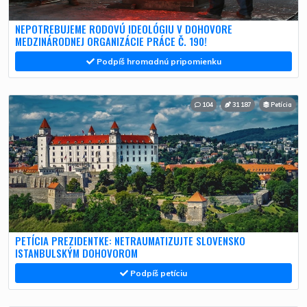
NEPOTREBUJEME RODOVÚ IDEOLÓGIU V DOHOVORE
MEDZINÁRODNEJ ORGANIZÁCIE PRÁCE Č. 190!
Podpíš hromadnú pripomienku
104
31 187
Petícia
PETÍCIA PREZIDENTKE: NETRAUMATIZUJTE SLOVENSKO
ISTANBULSKÝM DOHOVOROM
Podpíš petíciu