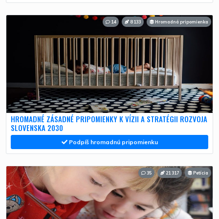
14
8 133
Hromadná pripomienka
HROMADNÉ ZÁSADNÉ PRIPOMIENKY K VÍZII A STRATÉGII ROZVOJA
SLOVENSKA 2030
Podpíš hromadnú pripomienku
35
21 317
Petícia