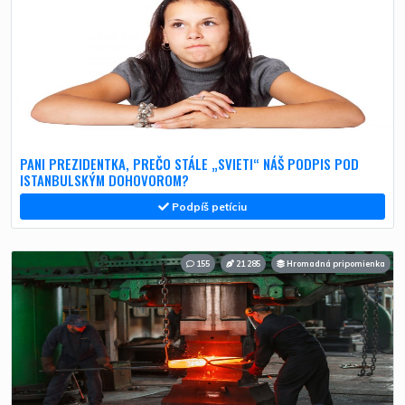
PANI PREZIDENTKA, PREČO STÁLE „SVIETI“ NÁŠ PODPIS POD
ISTANBULSKÝM DOHOVOROM?
Podpíš petíciu
155
21 285
Hromadná pripomienka