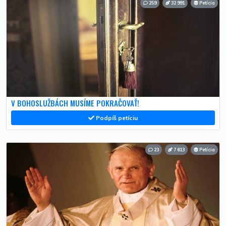
259
32 991
Petícia
V BOHOSLUŽBÁCH MUSÍME POKRAČOVAŤ!
Podpíš petíciu
23
7 613
Petícia