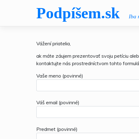
Skip
Podpíšem.sk
to
Iba 
content
Vážení priatelia,
ak máte záujem prezentovať svoju petíciu ale
kontaktujte nás prostredníctvom tohto formul
Vaše meno (povinné)
Váš email (povinné)
Predmet (povinné)