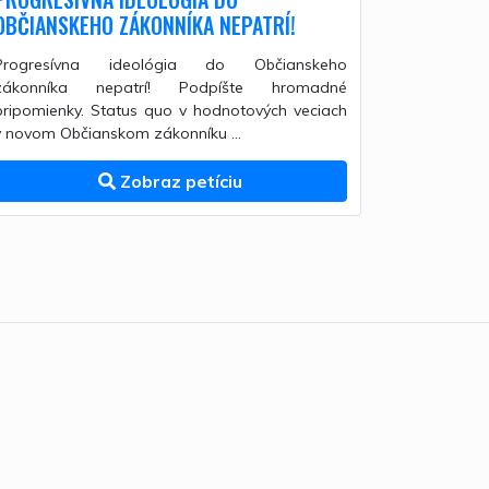
OBČIANSKEHO ZÁKONNÍKA NEPATRÍ!
Progresívna ideológia do Občianskeho
zákonníka nepatrí! Podpíšte hromadné
pripomienky. Status quo v hodnotových veciach
v novom Občianskom zákonníku ...
Zobraz petíciu