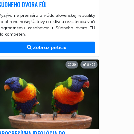
SÚDNEHO DVORA EÚ!
Vyzývame premiéra a vládu Slovenskej republiky
na obranu našej Ústavy a aktívnu rezistenciu voči
flagrantnému zasahovaniu Súdneho dvora EÚ
do kompeten...
Zobraz petíciu
20
8 422
PROGRESÍVNA IDEOLÓGIA DO