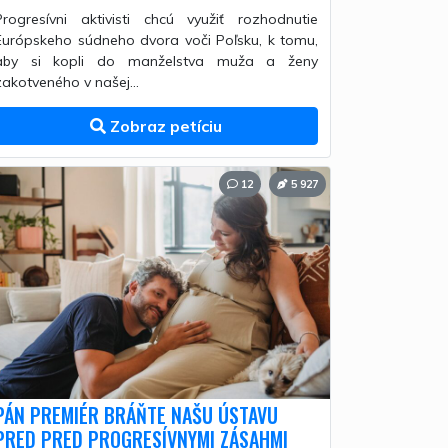
Progresívni aktivisti chcú využiť rozhodnutie
Európskeho súdneho dvora voči Poľsku, k tomu,
aby si kopli do manželstva muža a ženy
zakotveného v našej...
Zobraz petíciu
12
5 927
PÁN PREMIÉR BRÁŇTE NAŠU ÚSTAVU
PRED PRED PROGRESÍVNYMI ZÁSAHMI