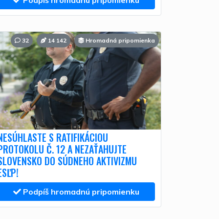
Podpíš hromadnú pripomienku
32
14 142
Hromadná pripomienka
NESÚHLASTE S RATIFIKÁCIOU
PROTOKOLU Č. 12 A NEZAŤAHUJTE
SLOVENSKO DO SÚDNEHO AKTIVIZMU
ESĽP!
Podpíš hromadnú pripomienku