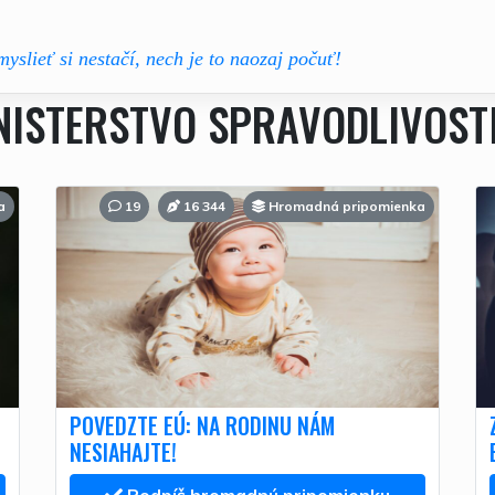
myslieť si nestačí, nech je to naozaj počuť!
NISTERSTVO SPRAVODLIVOST
a
19
16 344
Hromadná pripomienka
POVEDZTE EÚ: NA RODINU NÁM
NESIAHAJTE!