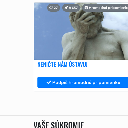
27
9 657
Hromadná pripomienk
NENIČTE NÁM ÚSTAVU!
Podpíš hromadnú pripomienku
VAŠE SÚKROMIE