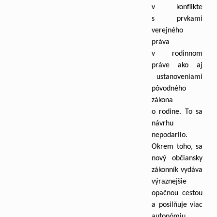
v konflikte
s prvkami
verejného
práva
v rodinnom
práve ako aj
ustanoveniami
pôvodného
zákona
o rodine. To sa
návrhu
nepodarilo.
Okrem toho, sa
nový občiansky
zákonník vydáva
výraznejšie
opačnou cestou
a posilňuje viac
autonómiu