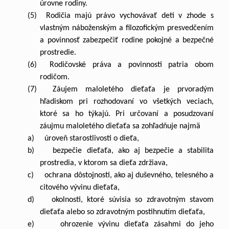
úrovne rodiny.
(5) Rodičia majú právo vychovávať deti v zhode s
vlastným náboženským a filozofickým presvedčením
a povinnosť zabezpečiť rodine pokojné a bezpečné
prostredie.
(6) Rodičovské práva a povinnosti patria obom
rodičom.
(7) Záujem maloletého dieťaťa je prvoradým
hľadiskom pri rozhodovaní vo všetkých veciach,
ktoré sa ho týkajú. Pri určovaní a posudzovaní
záujmu maloletého dieťaťa sa zohľadňuje najmä
a) úroveň starostlivosti o dieťa,
b) bezpečie dieťaťa, ako aj bezpečie a stabilita
prostredia, v ktorom sa dieťa zdržiava,
c) ochrana dôstojnosti, ako aj duševného, telesného a
citového vývinu dieťaťa,
d) okolnosti, ktoré súvisia so zdravotným stavom
dieťaťa alebo so zdravotným postihnutím dieťaťa,
e) ohrozenie vývinu dieťaťa zásahmi do jeho