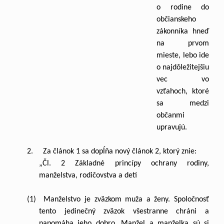
o rodine do
občianskeho
zákonníka hneď
na prvom
mieste, lebo ide
o najdôležitejšiu
vec vo
vzťahoch, ktoré
sa medzi
občanmi
upravujú.
2. Za článok 1 sa dopĺňa nový článok 2, ktorý znie:
„Čl. 2 Základné princípy ochrany rodiny,
manželstva, rodičovstva a detí
(1) Manželstvo je zväzkom muža a ženy. Spoločnosť
tento jedinečný zväzok všestranne chráni a
napomáha jeho dobro. Manžel a manželka sú si