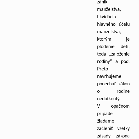
zánik
manželstva,
likvidácia
hlavného účelu
manželstva,
ktorým je
plodenie detí,
teda „založenie
rodiny“ a pod.
Preto
navrhujeme
ponechať zákon
o rodine
nedotknutý.
V opačnom
prípade
žiadame
začleniť všetky
zásady zákona