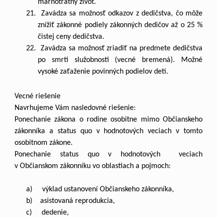
márnotratný život.
21. Zavádza sa možnosť odkazov z dedičstva, čo môže
znížiť zákonné podiely zákonných dedičov až o 25 %
čistej ceny dedičstva.
22. Zavádza sa možnosť zriadiť na predmete dedičstva
po smrti služobnosti (vecné bremená). Možné
vysoké zaťaženie povinných podielov detí.
Vecné riešenie
Navrhujeme Vám nasledovné riešenie:
Ponechanie zákona o rodine osobitne mimo Občianskeho
zákonníka a status quo v hodnotových veciach v tomto
osobitnom zákone.
Ponechanie status quo v hodnotových veciach
v Občianskom zákonníku vo oblastiach a pojmoch:
a) výklad ustanovení Občianskeho zákonníka,
b) asistovaná reprodukcia,
c) dedenie,