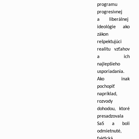
programu
progresívnej
a liberálnej
ideológie ako
zákon
rešpektujúci
realitu vzťahov
a ich
najlepšieho
usporiadania.
Ako inak
pochopiť
napríklad,
rozvody
dohodou, ktoré
presadzovala
SaS a boli
odmietnuté,
faktická