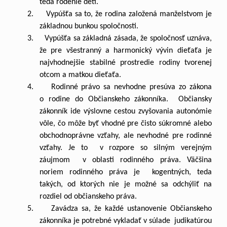
teda rodenie detí.
2. Vypúšťa sa to, že rodina založená manželstvom je
základnou bunkou spoločnosti.
3. Vypúšťa sa základná zásada, že spoločnosť uznáva,
že pre všestranný a harmonický vývin dieťaťa je
najvhodnejšie stabilné prostredie rodiny tvorenej
otcom a matkou dieťaťa.
4. Rodinné právo sa nevhodne presúva zo zákona
o rodine do Občianskeho zákonníka. Občiansky
zákonník ide výslovne cestou zvyšovania autonómie
vôle, čo môže byť vhodné pre čisto súkromné alebo
obchodnoprávne vzťahy, ale nevhodné pre rodinné
vzťahy. Je to v rozpore so silným verejným
záujmom v oblasti rodinného práva. Väčšina
noriem rodinného práva je kogentných, teda
takých, od ktorých nie je možné sa odchýliť na
rozdiel od občianskeho práva.
5. Zavádza sa, že každé ustanovenie Občianskeho
zákonníka je potrebné vykladať v súlade judikatúrou