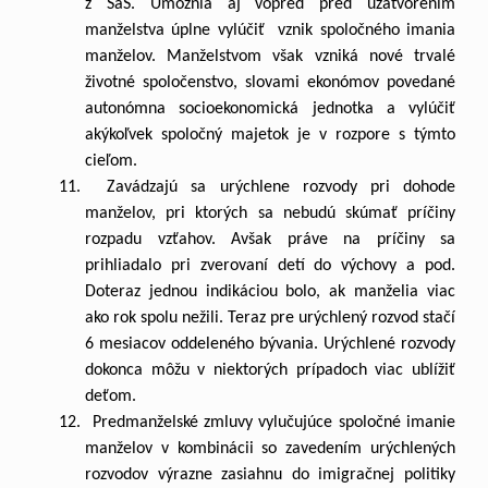
z SaS. Umožnia aj vopred pred uzatvorením
manželstva úplne vylúčiť vznik spoločného imania
manželov. Manželstvom však vzniká nové trvalé
životné spoločenstvo, slovami ekonómov povedané
autonómna socioekonomická jednotka a vylúčiť
akýkoľvek spoločný majetok je v rozpore s týmto
cieľom.
11. Zavádzajú sa urýchlene rozvody pri dohode
manželov, pri ktorých sa nebudú skúmať príčiny
rozpadu vzťahov. Avšak práve na príčiny sa
prihliadalo pri zverovaní detí do výchovy a pod.
Doteraz jednou indikáciou bolo, ak manželia viac
ako rok spolu nežili. Teraz pre urýchlený rozvod stačí
6 mesiacov oddeleného bývania. Urýchlené rozvody
dokonca môžu v niektorých prípadoch viac ublížiť
deťom.
12. Predmanželské zmluvy vylučujúce spoločné imanie
manželov v kombinácii so zavedením urýchlených
rozvodov výrazne zasiahnu do imigračnej politiky