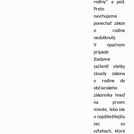
rodiny“ a pod.
Preto
navrhujeme
ponechať zákon
o rodine
nedotknutý.
V opačnom
prípade
žiadame
začleniť všetky
zásady zákona
o rodine do
občianskeho
zákonníka hneď
na prvom
mieste, lebo ide
o najdôležitejšiu
vec vo
vzťahoch, ktoré