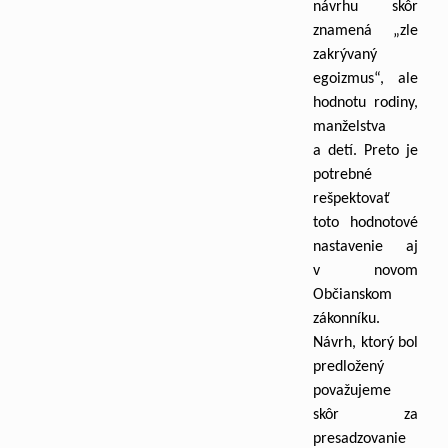
návrhu skôr
znamená „zle
zakrývaný
egoizmus“, ale
hodnotu rodiny,
manželstva
a detí. Preto je
potrebné
rešpektovať
toto hodnotové
nastavenie aj
v novom
Občianskom
zákonníku.
Návrh, ktorý bol
predložený
považujeme
skôr za
presadzovanie