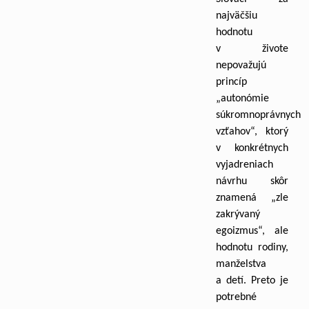
najväčšiu
hodnotu
v živote
nepovažujú
princíp
„autonómie
súkromnoprávnych
vzťahov“, ktorý
v konkrétnych
vyjadreniach
návrhu skôr
znamená „zle
zakrývaný
egoizmus“, ale
hodnotu rodiny,
manželstva
a detí. Preto je
potrebné