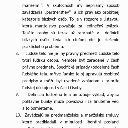
manželmi“. V skutočnosti iný nepriamy spôsob
zavádzania „partnerstiev“ a ich práv ako osobitnej
kategórie blízkych osôb. To je v rozpore s Ústavou,
ktorá manželstvo považuje za jedinečný zväzok.
Takéto osoby sú teraz už zahrnuté v definícii
blízkych osôb, teda ich cieľom nie je riešenie
praktického problému.
8. Ľudské telo nie je iný právny predmet! Ľudské telo
tvorí ľudskú osobu. Nemôže byť zaradené v časti
právne predmety. Špecifické prípady (oddelené časti
ľudského tela, mŕtve ľudské telo) upravujú osobitné
predpisy a môžu byť uvedené vzhľadom k priorite
ľudskej dôstojnosti v časti Osoby.
9. Definícia ľudského tela umožňuje výklad, aby sa
pohlavné bunky muža považovali za hnuteľné veci
a to odmietame.
10. Zavádzajú sa predmanželské a manželské zmluvy,
ktoré predkladali v minulosti liberálni poslanci