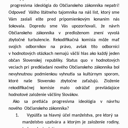
progresívna ideológia do Občianskeho zákonníka nepatrí!
Odpoveď Vášho štátneho tajomníka na náš list, ktorý sme
Vám zaslali ešte pred pripomienkovým konaním nás
šokovala. Dopredu sme Vás upozorňovali, že návrh
Občianskeho zákonníka v predloženom znení vyvolá
zbytočné turbulencie. Rekodifikačná komisia môže mať
svojich odborníkov na právo, avšak títo odborníci
v hodnotových otázkach nemajú väčší hlas ako každý jeden
občan Slovenskej republiky. Status quo v hodnotových
veciach pri predkladaní nového Občianskeho zákonníka bol
nevyhnutnou podmienkou vyhnutia sa kultúrnym sporom,
ktoré naše Slovensko zbytočne zaťažujú. Zloženie
rekodifikačnej komisie malo odrážať prevládajúce
hodnotové založenie väčšiny Slovákov.
Ako sa pretláča progresívna ideológia v návrhu
nového Občianskeho zákonníka?
1. Vypúšťa sa hlavný účel manželstva, pre ktorý sa
manželstvo uzatvára a ktorým je založenie rodiny,