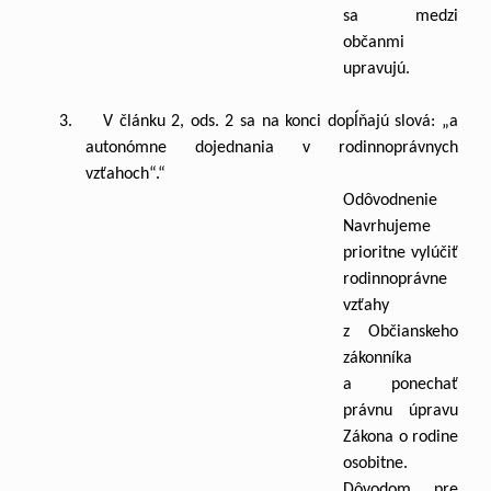
sa medzi
občanmi
upravujú.
3. V článku 2, ods. 2 sa na konci dopĺňajú slová: „a
autonómne dojednania v rodinnoprávnych
vzťahoch“.“
Odôvodnenie
Navrhujeme
prioritne vylúčiť
rodinnoprávne
vzťahy
z Občianskeho
zákonníka
a ponechať
právnu úpravu
Zákona o rodine
osobitne.
Dôvodom pre