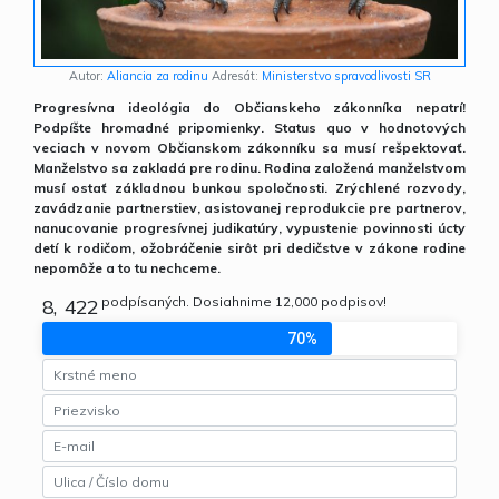
-
+
0
,
Autor:
Aliancia za rodinu
Adresát:
Ministerstvo spravodlivosti SR
1
.
Progresívna ideológia do Občianskeho zákonníka nepatrí!
2
-
,
,
Podpíšte hromadné pripomienky. Status quo v hodnotových
veciach v novom Občianskom zákonníku sa musí rešpektovať.
3
+
.
.
Manželstvo sa zakladá pre rodinu. Rodina založená manželstvom
4
0
-
-
musí ostať základnou bunkou spoločnosti. Zrýchlené rozvody,
zavádzanie partnerstiev, asistovanej reprodukcie pre partnerov,
5
1
+
+
nanucovanie progresívnej judikatúry, vypustenie povinnosti úcty
6
2
0
0
detí k rodičom, ožobráčenie sirôt pri dedičstve v zákone rodine
nepomôže a to tu nechceme.
7
3
1
1
podpísaných. Dosiahnime
12,000
podpisov!
8
,
4
2
2
9
.
5
3
3
70%
-
6
4
4
+
7
5
5
0
8
6
6
1
9
7
7
2
8
8