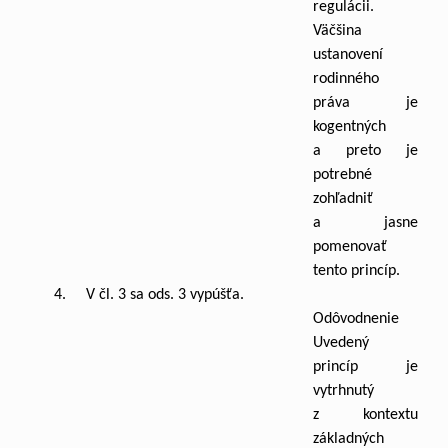
regulácii.
Väčšina
ustanovení
rodinného
práva je
kogentných
a preto je
potrebné
zohľadniť
a jasne
pomenovať
tento princíp.
4. V čl. 3 sa ods. 3 vypúšťa.
Odôvodnenie
Uvedený
princíp je
vytrhnutý
z kontextu
základných