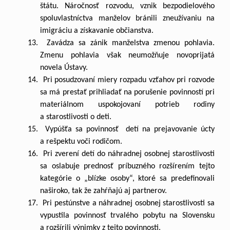
štátu. Náročnosť rozvodu, vznik bezpodielového
spoluvlastníctva manželov bránili zneužívaniu na
imigráciu a získavanie občianstva.
13. Zavádza sa zánik manželstva zmenou pohlavia.
Zmenu pohlavia však neumožňuje novoprijatá
novela Ústavy.
14. Pri posudzovaní miery rozpadu vzťahov pri rozvode
sa má prestať prihliadať na porušenie povinností pri
materiálnom uspokojovaní potrieb rodiny
a starostlivosti o deti.
15. Vypúšťa sa povinnosť detí na prejavovanie úcty
a rešpektu voči rodičom.
16. Pri zverení detí do náhradnej osobnej starostlivosti
sa oslabuje prednosť príbuzného rozšírením tejto
kategórie o „blízke osoby“, ktoré sa predefinovali
naširoko, tak že zahŕňajú aj partnerov.
17. Pri pestúnstve a náhradnej osobnej starostlivosti sa
vypustila povinnosť trvalého pobytu na Slovensku
a rozšírili výnimky z tejto povinnosti.