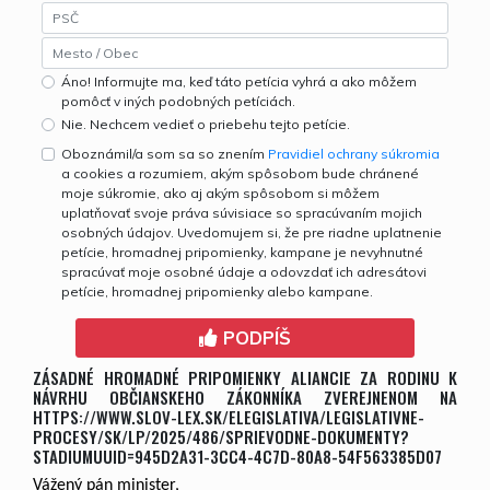
3
9
9
4
5
Áno! Informujte ma, keď táto petícia vyhrá a ako môžem
pomôcť v iných podobných petíciách.
6
Nie. Nechcem vedieť o priebehu tejto petície.
7
Oboznámil/a som sa so znením
Pravidiel ochrany súkromia
8
a cookies a rozumiem, akým spôsobom bude chránené
9
moje súkromie, ako aj akým spôsobom si môžem
uplatňovať svoje práva súvisiace so spracúvaním mojich
osobných údajov. Uvedomujem si, že pre riadne uplatnenie
petície, hromadnej pripomienky, kampane je nevyhnutné
spracúvať moje osobné údaje a odovzdať ich adresátovi
petície, hromadnej pripomienky alebo kampane.
PODPÍŠ
ZÁSADNÉ HROMADNÉ PRIPOMIENKY ALIANCIE ZA RODINU K
NÁVRHU OBČIANSKEHO ZÁKONNÍKA ZVEREJNENOM NA
HTTPS://WWW.SLOV-LEX.SK/ELEGISLATIVA/LEGISLATIVNE-
PROCESY/SK/LP/2025/486/SPRIEVODNE-DOKUMENTY?
STADIUMUUID=945D2A31-3CC4-4C7D-80A8-54F563385D07
Vážený pán minister,