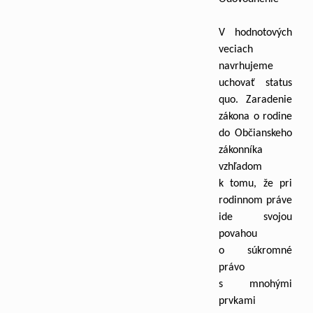
V hodnotových
veciach
navrhujeme
uchovať status
quo. Zaradenie
zákona o rodine
do Občianskeho
zákonníka
vzhľadom
k tomu, že pri
rodinnom práve
ide svojou
povahou
o súkromné
právo
s mnohými
prvkami