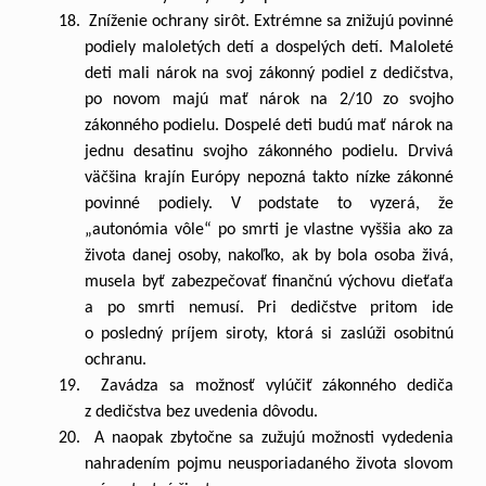
18. Zníženie ochrany sirôt. Extrémne sa znižujú povinné
podiely maloletých detí a dospelých detí. Maloleté
deti mali nárok na svoj zákonný podiel z dedičstva,
po novom majú mať nárok na 2/10 zo svojho
zákonného podielu. Dospelé deti budú mať nárok na
jednu desatinu svojho zákonného podielu. Drvivá
väčšina krajín Európy nepozná takto nízke zákonné
povinné podiely. V podstate to vyzerá, že
„autonómia vôle“ po smrti je vlastne vyššia ako za
života danej osoby, nakoľko, ak by bola osoba živá,
musela byť zabezpečovať finančnú výchovu dieťaťa
a po smrti nemusí. Pri dedičstve pritom ide
o posledný príjem siroty, ktorá si zaslúži osobitnú
ochranu.
19. Zavádza sa možnosť vylúčiť zákonného dediča
z dedičstva bez uvedenia dôvodu.
20. A naopak zbytočne sa zužujú možnosti vydedenia
nahradením pojmu neusporiadaného života slovom