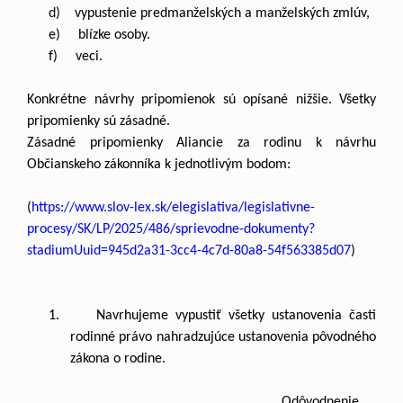
d) vypustenie predmanželských a manželských zmlúv,
e) blízke osoby.
f) veci.
Konkrétne návrhy pripomienok sú opísané nižšie. Všetky
pripomienky sú zásadné.
Zásadné pripomienky Aliancie za rodinu k návrhu
Občianskeho zákonníka k jednotlivým bodom:
(
https://www.slov-lex.sk/elegislativa/legislativne-
procesy/SK/LP/2025/486/sprievodne-dokumenty?
stadiumUuid=945d2a31-3cc4-4c7d-80a8-54f563385d07
)
1. Navrhujeme vypustiť všetky ustanovenia časti
rodinné právo nahradzujúce ustanovenia pôvodného
zákona o rodine.
Odôvodnenie