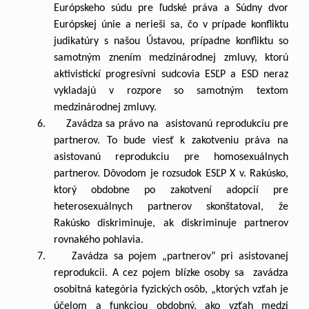
Európskeho súdu pre ľudské práva a Súdny dvor
Európskej únie a nerieši sa, čo v prípade konfliktu
judikatúry s našou Ústavou, prípadne konfliktu so
samotným znením medzinárodnej zmluvy, ktorú
aktivistickí progresívni sudcovia ESĽP a ESD neraz
vykladajú v rozpore so samotným textom
medzinárodnej zmluvy.
6. Zavádza sa právo na asistovanú reprodukciu pre
partnerov. To bude viesť k zakotveniu práva na
asistovanú reprodukciu pre homosexuálnych
partnerov. Dôvodom je rozsudok ESĽP X v. Rakúsko,
ktorý obdobne po zakotvení adopcií pre
heterosexuálnych partnerov skonštatoval, že
Rakúsko diskriminuje, ak diskriminuje partnerov
rovnakého pohlavia.
7. Zavádza sa pojem „partnerov“ pri asistovanej
reprodukcii. A cez pojem blízke osoby sa zavádza
osobitná kategória fyzických osôb, „ktorých vzťah je
účelom a funkciou obdobný, ako vzťah medzi