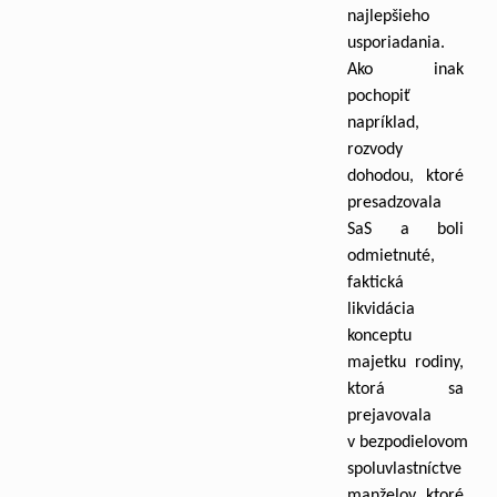
najlepšieho
usporiadania.
Ako inak
pochopiť
napríklad,
rozvody
dohodou, ktoré
presadzovala
SaS a boli
odmietnuté,
faktická
likvidácia
konceptu
majetku rodiny,
ktorá sa
prejavovala
v bezpodielovom
spoluvlastníctve
manželov, ktoré