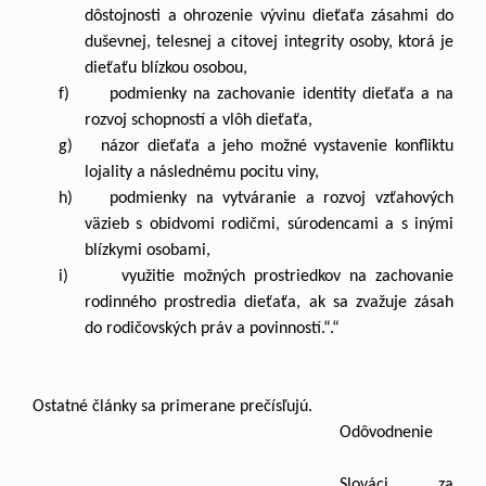
dôstojnosti a ohrozenie vývinu dieťaťa zásahmi do
duševnej, telesnej a citovej integrity osoby, ktorá je
dieťaťu blízkou osobou,
f) podmienky na zachovanie identity dieťaťa a na
rozvoj schopností a vlôh dieťaťa,
g) názor dieťaťa a jeho možné vystavenie konfliktu
lojality a následnému pocitu viny,
h) podmienky na vytváranie a rozvoj vzťahových
väzieb s obidvomi rodičmi, súrodencami a s inými
blízkymi osobami,
i) využitie možných prostriedkov na zachovanie
rodinného prostredia dieťaťa, ak sa zvažuje zásah
do rodičovských práv a povinností.“.“
Ostatné články sa primerane prečísľujú.
Odôvodnenie
Slováci za