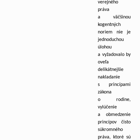
verejného
práva
a väčšinou
kogentných
noriem nie je
jednoduchou
úlohou
a vyžadovalo by
oveľa
delikátnejšie
nakladanie
s princípami
zákona
o rodine,
vylúčenie
a obmedzenie
princípov čisto
súkromného
práva, ktoré sú