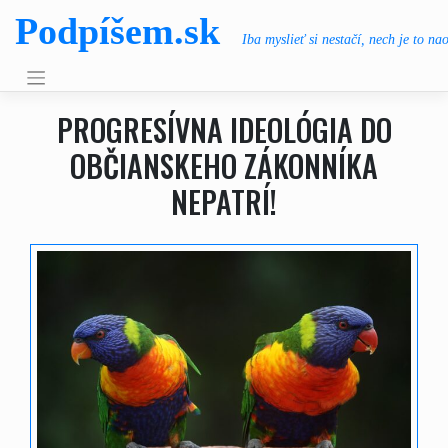
Skip
Podpíšem.sk
to
Iba myslieť si nestačí, nech je to na
content
PROGRESÍVNA IDEOLÓGIA DO
OBČIANSKEHO ZÁKONNÍKA
NEPATRÍ!
,
.